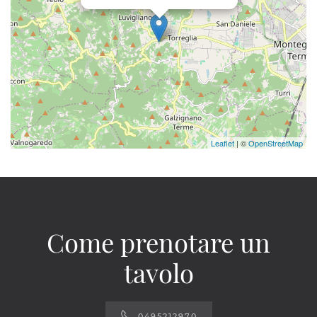
Leaflet
| ©
OpenStreetMap
Come prenotare un
tavolo
0495212970